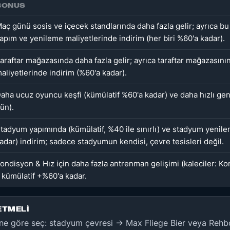
BONUS
aç günü sosis ve içecek standlarında daha fazla gelir; ayrıca bu 
apım ve yenileme maliyetlerinde indirim (her biri %60'a kadar).
araftar mağazasında daha fazla gelir; ayrıca taraftar mağazasın
aliyetlerinde indirim (%60'a kadar).
aha ucuz oyuncu keşfi (kümülatif %60'a kadar) ve daha hızlı gen
ün).
tadyum yapımında (kümülatif, %40 ile sınırlı) ve stadyum yenil
adar) indirim; sadece stadyumun kendisi, çevre tesisleri değil.
ondisyon & Hız için daha fazla antrenman gelişimi (kaleciler: Ko
 kümülatif +%60'a kadar.
ETMELI
jine göre seç: stadyum çevresi → Max Fliege Bier veya Reh