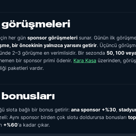
 görüşmeleri
 için her gün
sponsor görüşmeleri
sunar. Günün ilk görüşmes
me, bir öncekinin yalnızca yarısını getirir
. Üçüncü görüşm
ünde 2–3 görüşme en verimlisidir. Bir sezonda
50, 100 vey
e hemen bir sponsor primi ödenir.
Kara Kasa
üzerinden, görüş
ği paketleri vardır.
bonusları
ü slota bağlı bir bonus getirir:
ana sponsor +%30
,
stadyu
zeli: Aynı sponsor birden çok slotu doldurursa bonusları
top
en
+%60
'a kadar çıkar.