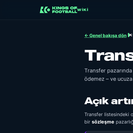
WIKI
K
← Genel bakışa dön
Trans
Transfer pazarında t
ödemez – ve ucuza
Açık artı
Transfer listesindeki
bir
sözleşme
pazarlığ