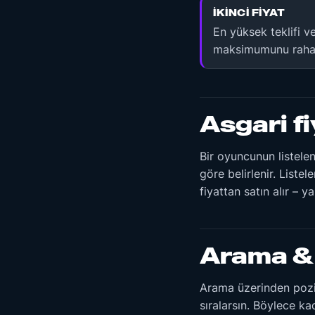
İKINCI FIYAT
En yüksek teklifi v
maksimumunu rahatç
Asgari fi
Bir oyuncunun listelen
göre belirlenir. Liste
fiyattan satın alır – 
Arama &
Arama üzerinden pozis
sıralarsın. Böylece k