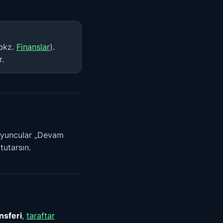
(bkz.
Finanslar
).
r.
 oyuncular „Devam
tutarsın.
ansferi
,
taraftar