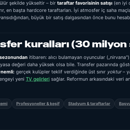
lür şekilde yükseltir – bir
taraftar favorisinin satışı
(en iyi 
arır, en başta hardcore taraftarları. İyi atmosfer iç saha maç
ansıdığından, büyük bir satış dalgasından önce bunu hesab
sfer kuralları (30 milyon s
i sezonundan
itibaren: alıcı bulamayan oyuncular („nirvana"
iyasa değeri daha yüksek olsa bile. Transfer pazarında göste
nemli:
gerçek kulüpler teklif verdiğinde üst sınır
yoktur
– ya
Dengeyi yeni
TV gelirleri
sağlar. Reformun arkasındaki veri an
temi
Profesyoneller & keşif
Stadyum & taraftarlar
Başvu