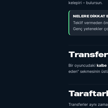
kelepiri – bulursun.
NELERE DIKKAT 
Teklif vermeden ö
Genç yetenekler çoğ
Transfer
Bir oyuncudaki
kalbe
eden" sekmesinin üstü
Taraftarl
Transferler aynı zaman