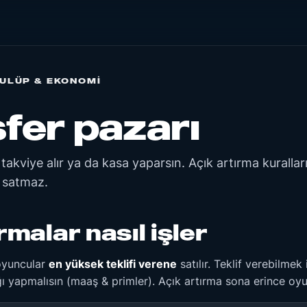
ULÜP & EKONOMI
fer pazarı
akviye alır ya da kasa yaparsın. Açık artırma kuralları
 satmaz.
rmalar nasıl işler
 oyuncular
en yüksek teklifi verene
satılır. Teklif verebilme
ı yapmalısın (maaş & primler). Açık artırma sona erince oyun