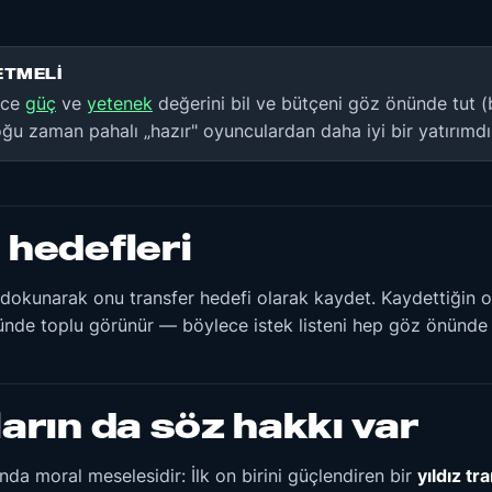
ETMELI
nce
güç
ve
yetenek
değerini bil ve bütçeni göz önünde tut 
u zaman pahalı „hazır" oyunculardan daha iyi bir yatırımdı
 hedefleri
dokunarak onu transfer hedefi olarak kaydet. Kaydettiğin
nde toplu görünür — böylece istek listeni hep göz önünde 
arın da söz hakkı var
da moral meselesidir: İlk on birini güçlendiren bir
yıldız tr