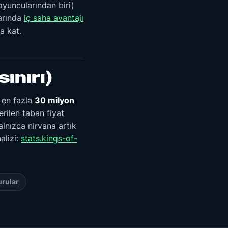
oyuncularından biri)
larında
iç saha avantajı
a kat.
ınırı)
) en fazla
30 milyon
rilen taban fiyat
lnızca nirvana artık
alizi:
stats.kings-of-
rular