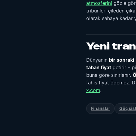
atmosferini
gözle görü
tribünleri çileden çık
olarak sahaya kadar y
Yeni tran
Dünyanın
bir sonrak
taban fiyat
getirir – p
buna göre sınırlanır.
Ö
fahiş fiyat ödemez. 
x.com
.
Finanslar
Güç sis