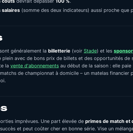
 coûts
devrait dépasser
100 %
.
 salaires
(somme des deux indicateurs) aussi proche que 
s
 sont généralement la
billetterie
(voir
Stade
) et les
sponsor
 plein avec de bons prix de billets et des opportunités de 
te la
vente d'abonnements
au début de la saison : elle paie
es matchs de championnat à domicile – un matelas financier
oi.
es
sorties imprévues. Une part élevée de
primes de match et 
uccès et peut coûter cher en bonne série. Vise un mélange