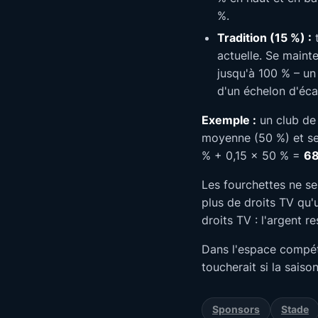
%.
Tradition (15 %) :
t
actuelle. Se maint
jusqu'à 100 % – un
d'un échelon d'éca
Exemple :
un club de 
moyenne (50 %) et se
% + 0,15 × 50 % =
68
Les fourchettes ne s
plus de droits TV qu'
droits TV : l'argent r
Dans l'espace compét
toucherait si la sais
Sponsors
Stade