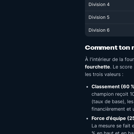
Division 4
Division 5
Division 6
Comment ton m
À l'intérieur de la fou
fourchette
. Le score
les trois valeurs :
Classement (60 %
champion reçoit 10
(taux de base), le
financièrement et 
Force d'équipe (25
La mesure se fait e
% en haut et en bas