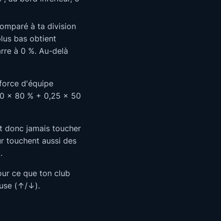
omparé à ta division
lus bas obtient
arre à 0 %. Au-delà
 force d'équipe
60 × 80 % + 0,25 × 50
t donc jamais toucher
ur touchent aussi des
.
ur ce que ton club
luse (↑/↓).