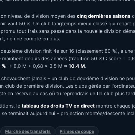
on niveau de division moyen des
cinq dernières saisons
c
enir vaut 50 %. Un club longtemps mieux classé qui repart p
 promu tout frais sans passé dans la nouvelle division dém
rt, rien ne compte en plus.
deuxième division finit 4e sur 16 (classement 80 %), a une
 maintient depuis des années (tradition 50 %) : score = 0,
 %
→ 8,0 M + 0,68 × 3,5 M ≈
10,4 M
.
e chevauchent jamais – un club de deuxième division ne peu
un club de première division. Les clubs gérés par l'ordinate
este en réserve au cas où tu reprendrais un tel club plus tard
itions, le
tableau des droits TV en direct
montre chaque jo
on se terminait aujourd'hui – projection montée/descente inc
Marché des transferts
Primes de coupe