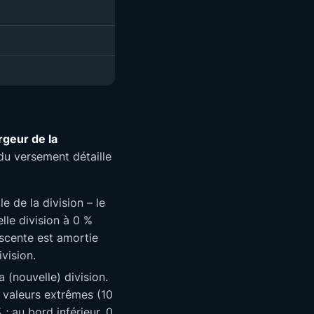
rgeur de la
du versement détaille
e de la division – le
le division à 0 %
scente est amortie
vision.
(nouvelle) division.
es valeurs extrêmes (10
; au bord inférieur, 0