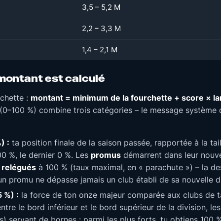
3,5 – 5,2 M
2,2 – 3,3 M
1,4 – 2,1 M
ontant est calculé
rchette :
montant = minimum de la fourchette + score × la
 (0–100 %) combine trois catégories – le message système 
) :
ta position finale de la saison passée, rapportée à la taill
0 %, le dernier 0 %. Les
promus
démarrent dans leur nouvel
s
relégués
à 100 % (taux maximal, en « parachute ») – la de
un promu ne dépasse jamais un club établi de sa nouvelle di
 %) :
la force de ton onze majeur comparée aux clubs de ta 
ntre le bord inférieur et le bord supérieur de la division, l
) servant de bornes : parmi les plus forts, tu obtiens 100 % 