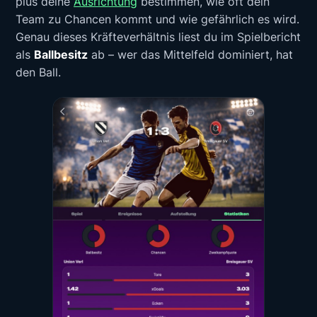
plus deine
Ausrichtung
bestimmen, wie oft dein
Team zu Chancen kommt und wie gefährlich es wird.
Genau dieses Kräfteverhältnis liest du im Spielbericht
als
Ballbesitz
ab – wer das Mittelfeld dominiert, hat
den Ball.