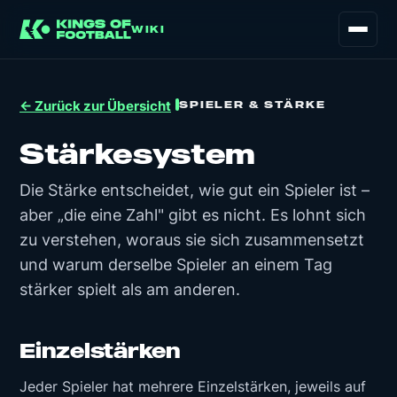
WIKI
SPIELER & STÄRKE
← Zurück zur Übersicht
Stärkesystem
Die Stärke entscheidet, wie gut ein Spieler ist –
aber „die eine Zahl" gibt es nicht. Es lohnt sich
zu verstehen, woraus sie sich zusammensetzt
und warum derselbe Spieler an einem Tag
stärker spielt als am anderen.
Einzelstärken
Jeder Spieler hat mehrere Einzelstärken, jeweils auf