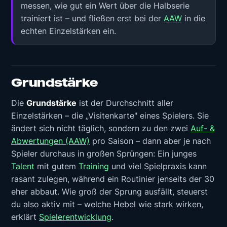
messen, wie gut ein Wert über die Halbserie
trainiert ist – und fließen erst bei der
AAW
in die
echten Einzelstärken ein.
Grundstärke
Die
Grundstärke
ist der Durchschnitt aller
Einzelstärken – die „Visitenkarte" eines Spielers. Sie
ändert sich nicht täglich, sondern zu den zwei
Auf- &
Abwertungen (AAW)
pro Saison – dann aber je nach
Spieler durchaus in großen Sprüngen: Ein junges
Talent
mit gutem
Training
und viel Spielpraxis kann
rasant zulegen, während ein Routinier jenseits der 30
eher abbaut. Wie groß der Sprung ausfällt, steuerst
du also aktiv mit – welche Hebel wie stark wirken,
erklärt
Spielerentwicklung
.