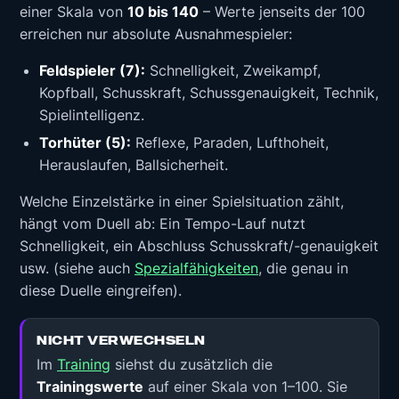
einer Skala von
10 bis 140
– Werte jenseits der 100
erreichen nur absolute Ausnahmespieler:
Feldspieler (7):
Schnelligkeit, Zweikampf,
Kopfball, Schusskraft, Schussgenauigkeit, Technik,
Spielintelligenz.
Torhüter (5):
Reflexe, Paraden, Lufthoheit,
Herauslaufen, Ballsicherheit.
Welche Einzelstärke in einer Spielsituation zählt,
hängt vom Duell ab: Ein Tempo-Lauf nutzt
Schnelligkeit, ein Abschluss Schusskraft/-genauigkeit
usw. (siehe auch
Spezialfähigkeiten
, die genau in
diese Duelle eingreifen).
NICHT VERWECHSELN
Im
Training
siehst du zusätzlich die
Trainingswerte
auf einer Skala von 1–100. Sie