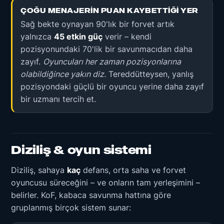
ÇOĞU MENAJERIN PUAN KAYBETTIĞI YER
Sağ bekte oynayan 90'lık bir forvet artık
yalnızca
45 etkin güç
verir – kendi
pozisyonundaki 70'lik bir savunmacıdan daha
zayıf.
Oyuncuları her zaman pozisyonlarına
olabildiğince yakın diz.
Tereddütteysen, yanlış
pozisyondaki güçlü bir oyuncu yerine daha zayıf
bir uzmanı tercih et.
Diziliş & oyun sistemi
Diziliş, sahaya
kaç
defans, orta saha ve forvet
oyuncusu süreceğini – ve onların tam yerleşimini –
belirler. KoF, kabaca savunma hattına göre
gruplanmış birçok sistem sunar: