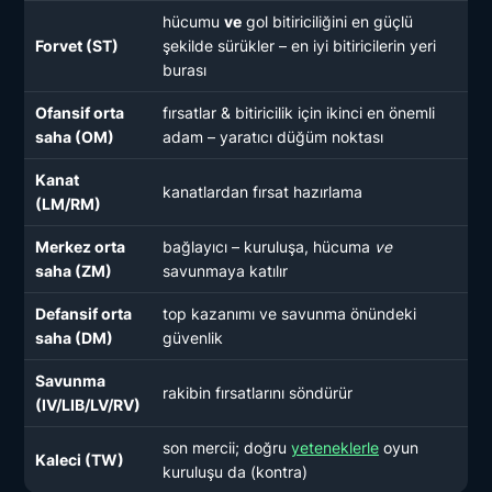
hücumu
ve
gol bitiriciliğini en güçlü
Forvet (ST)
şekilde sürükler – en iyi bitiricilerin yeri
burası
Ofansif orta
fırsatlar & bitiricilik için ikinci en önemli
saha (OM)
adam – yaratıcı düğüm noktası
Kanat
kanatlardan fırsat hazırlama
(LM/RM)
Merkez orta
bağlayıcı – kuruluşa, hücuma
ve
saha (ZM)
savunmaya katılır
Defansif orta
top kazanımı ve savunma önündeki
saha (DM)
güvenlik
Savunma
rakibin fırsatlarını söndürür
(IV/LIB/LV/RV)
son mercii; doğru
yeteneklerle
oyun
Kaleci (TW)
kuruluşu da (kontra)