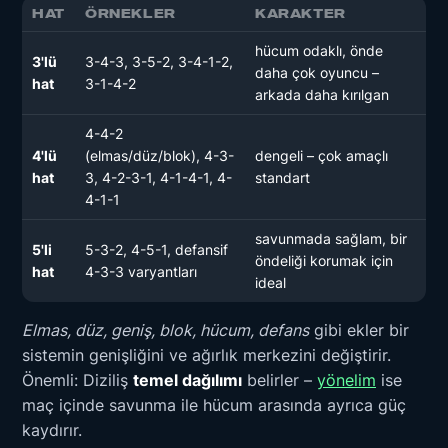
HAT
ÖRNEKLER
KARAKTER
hücum odaklı, önde
3'lü
3-4-3, 3-5-2, 3-4-1-2,
daha çok oyuncu –
hat
3-1-4-2
arkada daha kırılgan
4-4-2
4'lü
(elmas/düz/blok), 4-3-
dengeli – çok amaçlı
hat
3, 4-2-3-1, 4-1-4-1, 4-
standart
4-1-1
savunmada sağlam, bir
5'li
5-3-2, 4-5-1, defansif
öndeliği korumak için
hat
4-3-3 varyantları
ideal
Elmas, düz, geniş, blok, hücum, defans
gibi ekler bir
sistemin genişliğini ve ağırlık merkezini değiştirir.
Önemli: Diziliş
temel dağılımı
belirler –
yönelim
ise
maç içinde savunma ile hücum arasında ayrıca güç
kaydırır.