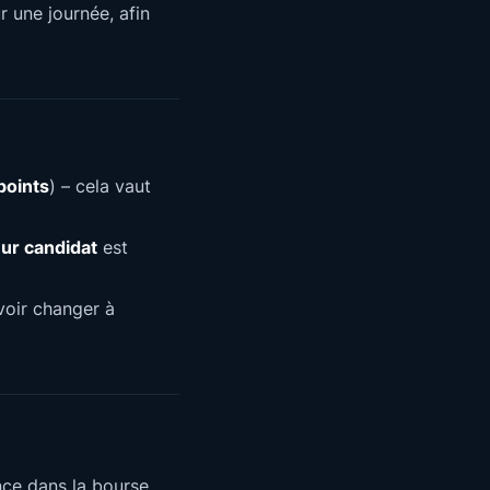
r une journée, afin
points
) – cela vaut
eur candidat
est
voir changer à
nce dans la bourse,