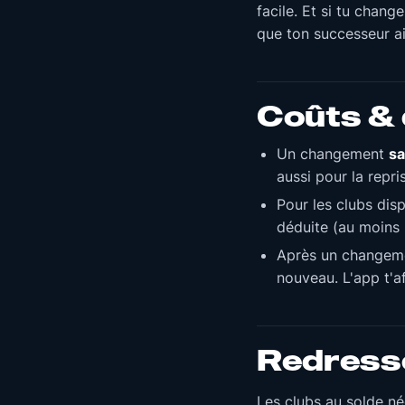
facile. Et si tu chang
que ton successeur ai
Coûts & 
Un changement
sa
aussi pour la repri
Pour les clubs dis
déduite (au moins 
Après un changem
nouveau. L'app t'af
Redresse
Les clubs au solde né