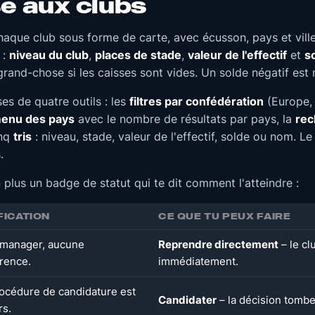
e aux clubs
aque club sous forme de carte, avec écusson, pays et ville
 :
niveau du club
,
places de stade
,
valeur de l'effectif
et
s
grand-chose si les caisses sont vides. Un solde négatif est
ses de quatre outils : les
filtres par confédération
(Europe, 
enu des pays
avec le nombre de résultats par pays, la
rec
inq
tris
: niveau, stade, valeur de l'effectif, solde ou nom. L
.
plus un badge de statut qui te dit comment l'atteindre :
FICATION
CE QUE TU PEUX FAIRE
manager, aucune
Reprendre directement
– le clu
rence.
immédiatement.
océdure de candidature est
Candidater
– la décision tombe
rs.