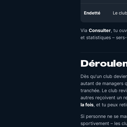
Endetté
Le club
Via
Consulter
, tu ou
et statistiques – sers
Déroulem
Dès qu'un club devien
autant de managers qu'
tranchée. Le club rev
autres reçoivent un r
la fois
, et tu peux re
Si personne ne se mani
sportivement – les cl