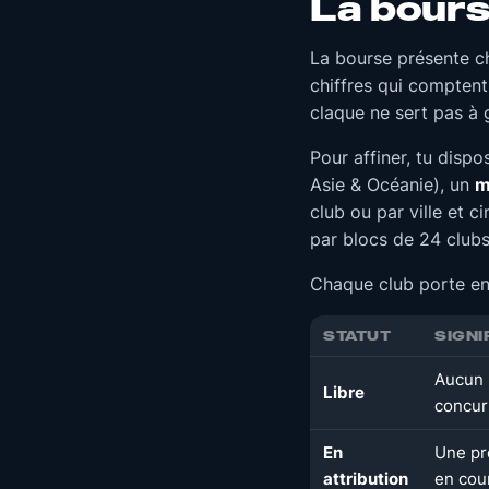
La bours
La bourse présente ch
chiffres qui comptent
claque ne sert pas à 
Pour affiner, tu dispo
Asie & Océanie), un
m
club ou par ville et c
par blocs de 24 clubs
Chaque club porte en 
STATUT
SIGNI
Aucun 
Libre
concur
En
Une pr
attribution
en cou