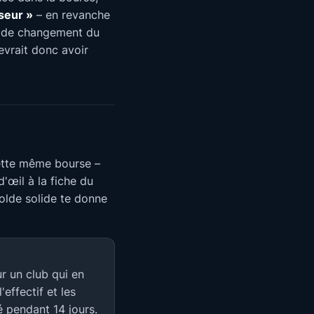
seur »
– en revanche
ai de changement du
evrait donc avoir
ette même bourse –
'œil à la fiche du
solde solide te donne
r un club qui en
effectif et les
é pendant 14 jours.