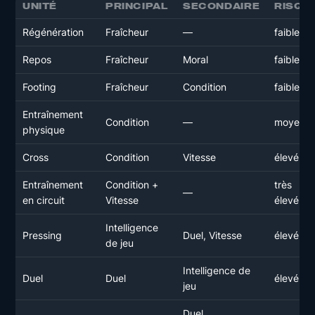
UNITÉ
PRINCIPAL
SECONDAIRE
RISQU
Régénération
Fraîcheur
—
faible
Repos
Fraîcheur
Moral
faible
Footing
Fraîcheur
Condition
faible
Entraînement
Condition
—
moyen
physique
Cross
Condition
Vitesse
élevé
Entraînement
Condition +
très
—
en circuit
Vitesse
élevé
Intelligence
Pressing
Duel, Vitesse
élevé
de jeu
Intelligence de
Duel
Duel
élevé
jeu
Duel,