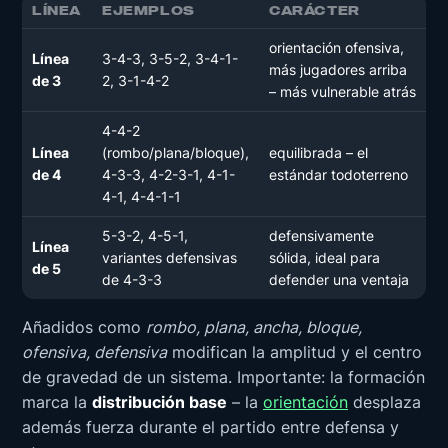
LÍNEA
EJEMPLOS
CARÁCTER
orientación ofensiva,
Línea
3-4-3, 3-5-2, 3-4-1-
más jugadores arriba
de 3
2, 3-1-4-2
– más vulnerable atrás
4-4-2
Línea
(rombo/plana/bloque),
equilibrada – el
de 4
4-3-3, 4-2-3-1, 4-1-
estándar todoterreno
4-1, 4-4-1-1
5-3-2, 4-5-1,
defensivamente
Línea
variantes defensivas
sólida, ideal para
de 5
de 4-3-3
defender una ventaja
Añadidos como
rombo, plana, ancha, bloque,
ofensiva, defensiva
modifican la amplitud y el centro
de gravedad de un sistema. Importante: la formación
marca la
distribución base
– la
orientación
desplaza
además fuerza durante el partido entre defensa y