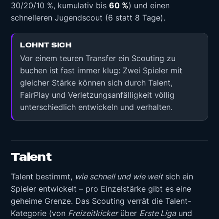
30/20/10 %, kumulativ bis
60 %
) und einen
schnelleren Jugendscout (6 statt 8 Tage).
LOHNT SICH
Vor einem teuren Transfer ein Scouting zu
buchen ist fast immer klug: Zwei Spieler mit
gleicher Stärke können sich durch Talent,
FairPlay und Verletzungsanfälligkeit völlig
unterschiedlich entwickeln und verhalten.
Talent
Talent bestimmt,
wie schnell und wie weit
sich ein
Spieler entwickelt – pro Einzelstärke gibt es eine
geheime Grenze. Das Scouting verrät die Talent-
Kategorie (von
Freizeitkicker
über
Erste Liga
und