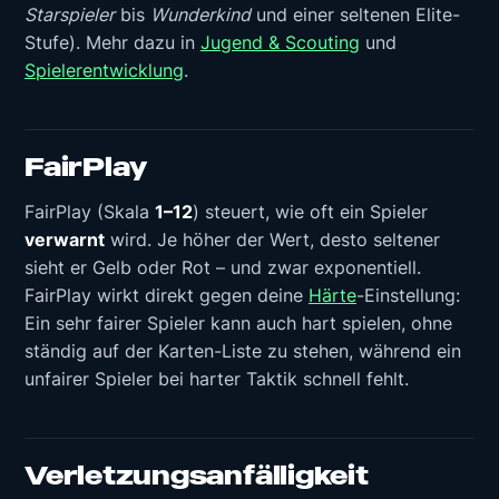
Starspieler
bis
Wunderkind
und einer seltenen Elite-
Stufe). Mehr dazu in
Jugend & Scouting
und
Spielerentwicklung
.
FairPlay
FairPlay (Skala
1–12
) steuert, wie oft ein Spieler
verwarnt
wird. Je höher der Wert, desto seltener
sieht er Gelb oder Rot – und zwar exponentiell.
FairPlay wirkt direkt gegen deine
Härte
-Einstellung:
Ein sehr fairer Spieler kann auch hart spielen, ohne
ständig auf der Karten-Liste zu stehen, während ein
unfairer Spieler bei harter Taktik schnell fehlt.
Verletzungsanfälligkeit