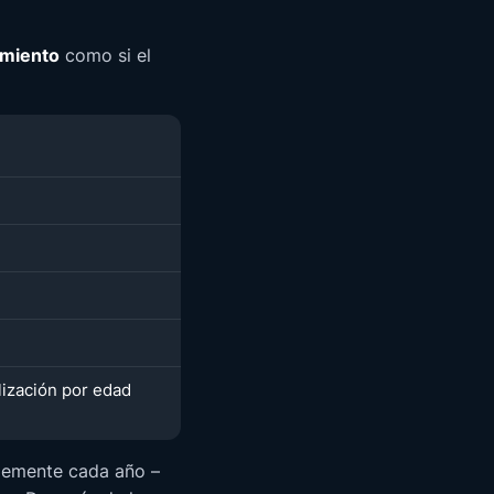
imiento
como si el
lización por edad
lemente cada año –