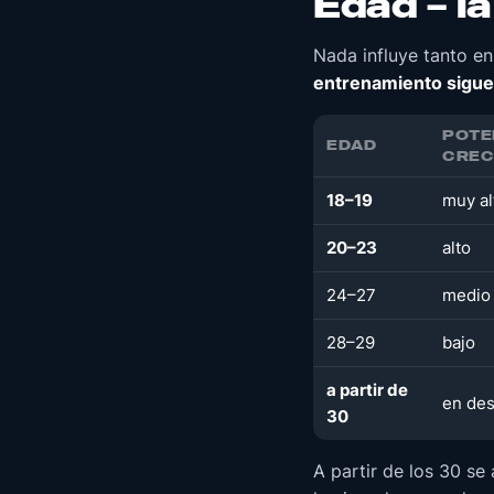
Edad – l
Nada influye tanto e
entrenamiento sigue
POTE
EDAD
CREC
18–19
muy al
20–23
alto
24–27
medio
28–29
bajo
a partir de
en de
30
A partir de los 30 s