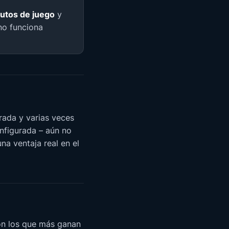
utos de juego
y
no funciona
rada y varias veces
nfigurada – aún no
na ventaja real en el
on los que más ganan