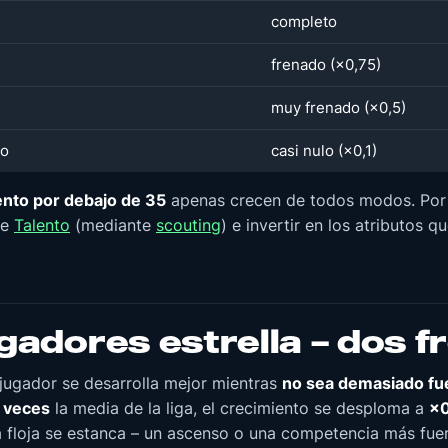
completo
frenado (×0,75)
muy frenado (×0,5)
to
casi nulo (×0,1)
ento por debajo de 35
apenas crecen de todos modos. Por
de
Talento
(mediante
scouting
) e invertir en los atributos 
ugadores estrella – dos f
jugador se desarrolla mejor mientras
no sea demasiado fue
4 veces
la media de la liga, el crecimiento se desploma a
×0
a floja se estanca – un ascenso o una competencia más fue