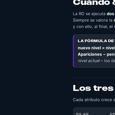
Cuándo 
La RD se ejecuta
dos
Siempre se valora la
y con ello, al final, e
LA FÓRMULA DE 
nuevo nivel = nive
Apariciones − pen
nivel actual
– los d
Los tres
Cada atributo crece a
PILAR
P