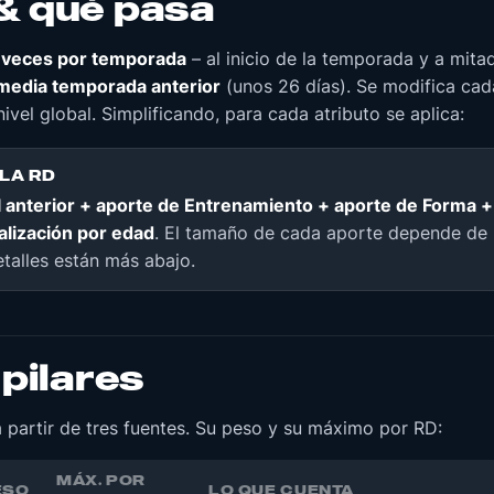
& qué pasa
 veces por temporada
– al inicio de la temporada y a mit
media temporada anterior
(unos 26 días). Se modifica ca
l nivel global. Simplificando, para cada atributo se aplica:
LA RD
l anterior + aporte de Entrenamiento + aporte de Forma +
alización por edad
. El tamaño de cada aporte depende de
etalles están más abajo.
 pilares
 partir de tres fuentes. Su peso y su máximo por RD:
MÁX. POR
ESO
LO QUE CUENTA