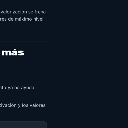
valorización se frena
res de máximo nivel
n
más
ento ya no ayuda.
tivación y los valores
.