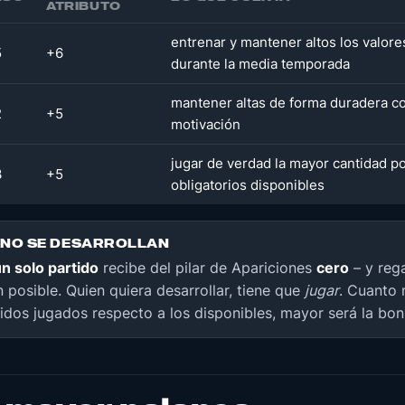
ATRIBUTO
entrenar y mantener altos los valore
5
+6
durante la media temporada
mantener altas de forma duradera co
2
+5
motivación
jugar de verdad la mayor cantidad po
3
+5
obligatorios disponibles
 NO SE DESARROLLAN
un solo partido
recibe del pilar de Apariciones
cero
– y rega
n posible. Quien quiera desarrollar, tiene que
jugar
. Cuanto 
idos jugados respecto a los disponibles, mayor será la boni