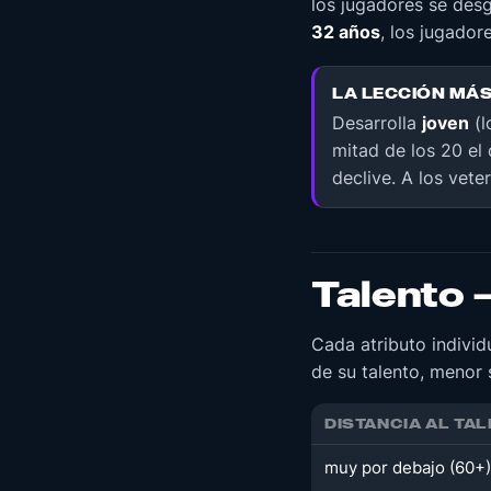
los jugadores se des
32 años
, los jugador
LA LECCIÓN MÁ
Desarrolla
joven
(l
mitad de los 20 el 
declive. A los vet
Talento –
Cada atributo individ
de su talento, menor s
DISTANCIA AL TA
muy por debajo (60+)